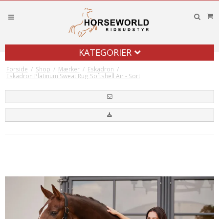
KATEGORIER
Forside
/
Shop
/
Mærker
/
Eskadron
/
Eskadron Platinum Sweat Rug Softshell Air - Sort