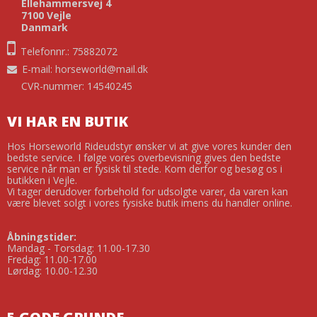
Ellehammersvej 4
7100 Vejle
Danmark
Telefonnr.: 75882072
E-mail
:
horseworld@mail.dk
CVR-nummer: 14540245
VI HAR EN BUTIK
Hos Horseworld Rideudstyr ønsker vi at give vores kunder den
bedste service. I følge vores overbevisning gives den bedste
service når man er fysisk til stede. Kom derfor og besøg os i
butikken i Vejle.
Vi tager derudover forbehold for udsolgte varer, da varen kan
være blevet solgt i vores fysiske butik imens du handler online.
Åbningstider:
Mandag - Torsdag: 11.00-17.30
Fredag: 11.00-17.00
Lørdag: 10.00-12.30