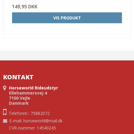
149,95 DKK
VIS PRODUKT
KONTAKT
Horseworld Rideudstyr
Ellehammersvej 4
7100 Vejle
Danmark
Telefonnr.: 75882072
E-mail
:
horseworld@mail.dk
CVR-nummer: 14540245