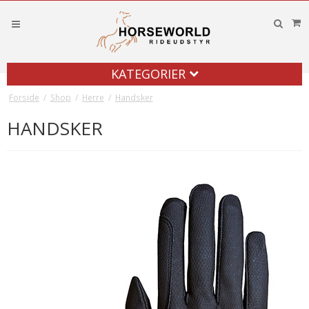
KATEGORIER
Forside
/
Shop
/
Herre
/
Handsker
HANDSKER