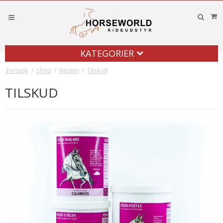
KATEGORIER
Forside
/
Shop
/
Hesten
/
Tilskud
TILSKUD