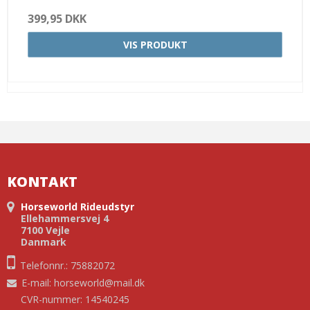
399,95 DKK
VIS PRODUKT
KONTAKT
Horseworld Rideudstyr
Ellehammersvej 4
7100 Vejle
Danmark
Telefonnr.: 75882072
E-mail
:
horseworld@mail.dk
CVR-nummer: 14540245