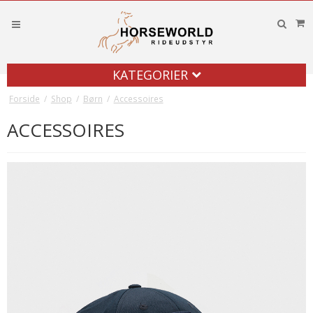
KATEGORIER
Forside
/
Shop
/
Børn
/
Accessoires
ACCESSOIRES