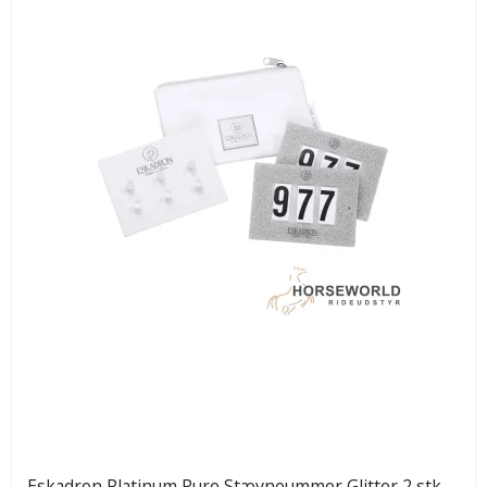
Eskadron Platinum Pure Stævneummer Glitter 2 stk -