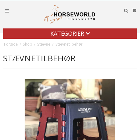
KATEGORIER
Forside
/
Shop
/
Stævne
/
Stævnetilbehør
STÆVNETILBEHØR