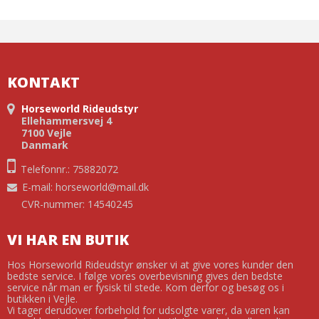
KONTAKT
Horseworld Rideudstyr
Ellehammersvej 4
7100 Vejle
Danmark
Telefonnr.: 75882072
E-mail
:
horseworld@mail.dk
CVR-nummer: 14540245
VI HAR EN BUTIK
Hos Horseworld Rideudstyr ønsker vi at give vores kunder den
bedste service. I følge vores overbevisning gives den bedste
service når man er fysisk til stede. Kom derfor og besøg os i
butikken i Vejle.
Vi tager derudover forbehold for udsolgte varer, da varen kan