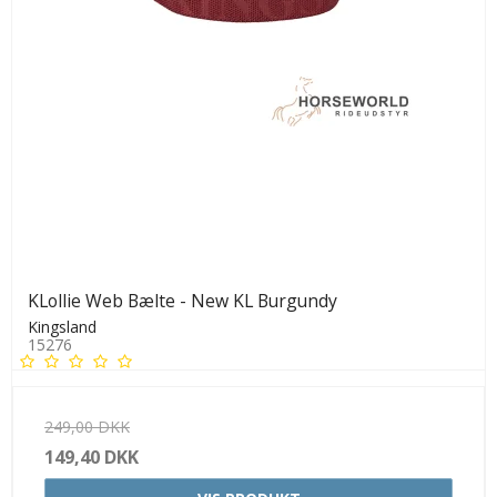
KLollie Web Bælte - New KL Burgundy
Kingsland
15276
249,00 DKK
149,40 DKK