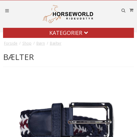
KATEGORIER
Forside
/
Shop
/
Børn
/
Bælter
BÆLTER