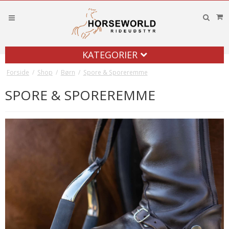
KATEGORIER
Forside
/
Shop
/
Børn
/
Spore & Sporeremme
SPORE & SPOREREMME