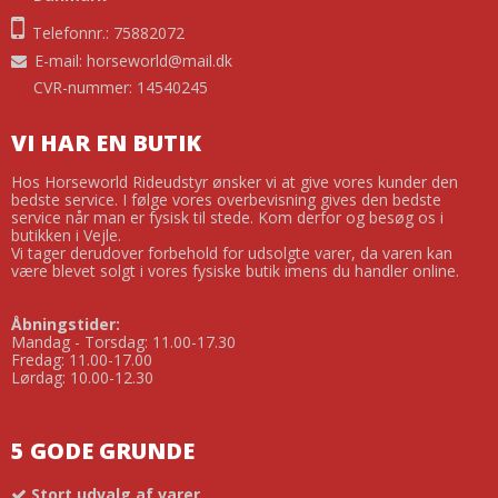
Telefonnr.: 75882072
E-mail
:
horseworld@mail.dk
CVR-nummer: 14540245
VI HAR EN BUTIK
Hos Horseworld Rideudstyr ønsker vi at give vores kunder den
bedste service. I følge vores overbevisning gives den bedste
service når man er fysisk til stede. Kom derfor og besøg os i
butikken i Vejle.
Vi tager derudover forbehold for udsolgte varer, da varen kan
være blevet solgt i vores fysiske butik imens du handler online.
Åbningstider:
Mandag - Torsdag: 11.00-17.30
Fredag: 11.00-17.00
Lørdag: 10.00-12.30
5 GODE GRUNDE
Stort udvalg af varer