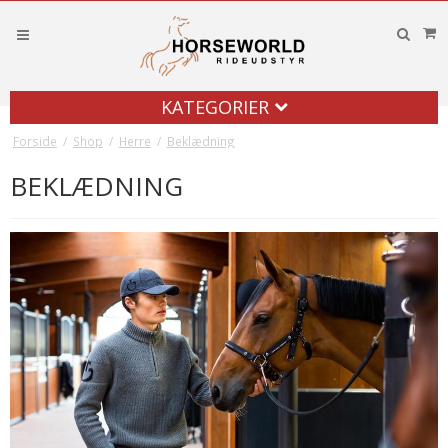
KATEGORIER
Forside
/
Shop
/
Herre
/
Beklædning
BEKLÆDNING