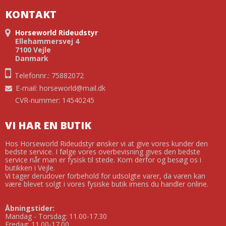
KONTAKT
Horseworld Rideudstyr
Ellehammersvej 4
7100 Vejle
Danmark
Telefonnr.: 75882072
E-mail
:
horseworld@mail.dk
CVR-nummer: 14540245
VI HAR EN BUTIK
Hos Horseworld Rideudstyr ønsker vi at give vores kunder den
bedste service. I følge vores overbevisning gives den bedste
service når man er fysisk til stede. Kom derfor og besøg os i
butikken i Vejle.
Vi tager derudover forbehold for udsolgte varer, da varen kan
være blevet solgt i vores fysiske butik imens du handler online.
Åbningstider:
Mandag - Torsdag: 11.00-17.30
Fredag: 11.00-17.00