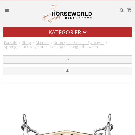
KATEGORIER
Forside
/
Shop
/
Mærker
/
Sprenger - Herman Sprenger
/
Sprenger "HO-Weymouth" Sensogan Stangbid - 14mm