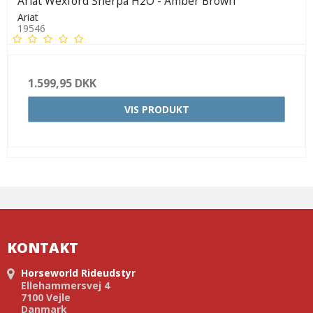
Ariat Wexford Sherpa H2O - Amber Brown
Ariat
19546
1.599,95 DKK
VIS PRODUKT
KONTAKT
Horseworld Rideudstyr
Ellehammersvej 4
7100 Vejle
Danmark