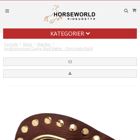
KATEGORIER
Forside
/
Shop
/
Mærker
/
tim&simonsen Dunja Stud Bælte - Chocolate/Guld