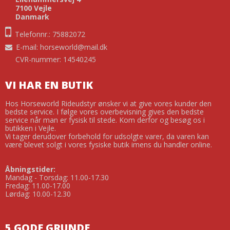
7100 Vejle
Danmark
Telefonnr.: 75882072
E-mail
:
horseworld@mail.dk
CVR-nummer: 14540245
VI HAR EN BUTIK
Hos Horseworld Rideudstyr ønsker vi at give vores kunder den
bedste service. I følge vores overbevisning gives den bedste
service når man er fysisk til stede. Kom derfor og besøg os i
butikken i Vejle.
Vi tager derudover forbehold for udsolgte varer, da varen kan
være blevet solgt i vores fysiske butik imens du handler online.
Åbningstider:
Mandag - Torsdag: 11.00-17.30
Fredag: 11.00-17.00
Lørdag: 10.00-12.30
5 GODE GRUNDE