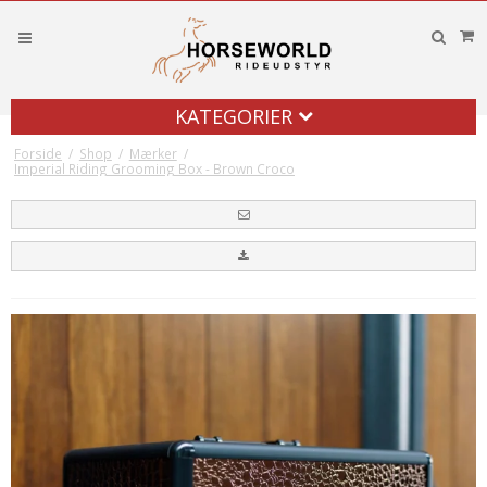
KATEGORIER
Forside
/
Shop
/
Mærker
/
Imperial Riding Grooming Box - Brown Croco