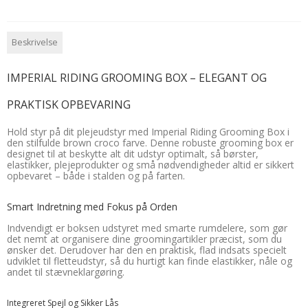
Beskrivelse
IMPERIAL RIDING GROOMING BOX – ELEGANT OG
PRAKTISK OPBEVARING
Hold styr på dit plejeudstyr med Imperial Riding Grooming Box i
den stilfulde brown croco farve. Denne robuste grooming box er
designet til at beskytte alt dit udstyr optimalt, så børster,
elastikker, plejeprodukter og små nødvendigheder altid er sikkert
opbevaret – både i stalden og på farten.
Smart Indretning med Fokus på Orden
Indvendigt er boksen udstyret med smarte rumdelere, som gør
det nemt at organisere dine groomingartikler præcist, som du
ønsker det. Derudover har den en praktisk, flad indsats specielt
udviklet til fletteudstyr, så du hurtigt kan finde elastikker, nåle og
andet til stævneklargøring.
Integreret Spejl og Sikker Lås