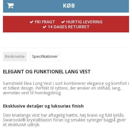
KØB
FRI FRAGT
HURTIG LEVERING
14 DAGES RETURRET
Beskrivelse
Specifikationer
ELEGANT OG FUNKTIONEL LANG VEST
Samshield Elea Long Vest i sort kombinerer elegance og komfort i
et tidløst design. Perfekt til ryttere, der ønsker en stilfuld, lang,
ærmeløs vest til hverdagsbrug.
Eksklusive detaljer og luksuriøs finish
Den knælange vest har aftagelig hætte, høj krave og fuld lynlås.
Swarovski® krystalblazon foran og smukke syninger bagpå giver
et eksklusivt udtryk.