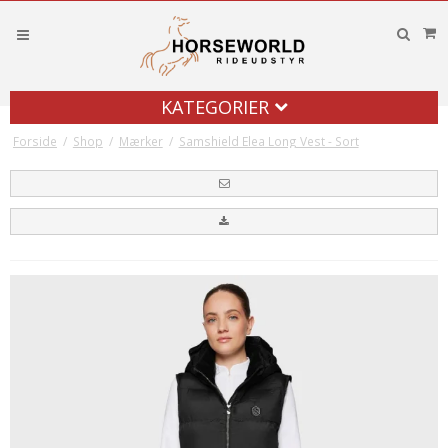
KATEGORIER
Forside
/
Shop
/
Mærker
/
Samshield Elea Long Vest - Sort