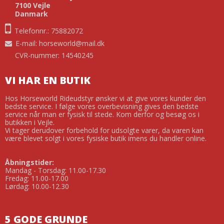
7100 Vejle
Danmark
Telefonnr.: 75882072
E-mail
:
horseworld@mail.dk
CVR-nummer: 14540245
VI HAR EN BUTIK
Hos Horseworld Rideudstyr ønsker vi at give vores kunder den
bedste service. I følge vores overbevisning gives den bedste
service når man er fysisk til stede. Kom derfor og besøg os i
butikken i Vejle.
Vi tager derudover forbehold for udsolgte varer, da varen kan
være blevet solgt i vores fysiske butik imens du handler online.
Åbningstider:
Mandag - Torsdag: 11.00-17.30
Fredag: 11.00-17.00
Lørdag: 10.00-12.30
5 GODE GRUNDE