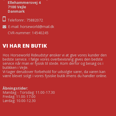
Ellehammersvej 4
7100 Vejle
Danmark
Telefonnr.: 75882072
E-mail
:
horseworld@mail.dk
CVR-nummer: 14540245
VI HAR EN BUTIK
Hos Horseworld Rideudstyr ønsker vi at give vores kunder den
bedste service. I følge vores overbevisning gives den bedste
service når man er fysisk til stede. Kom derfor og besøg os i
butikken i Vejle.
Vi tager derudover forbehold for udsolgte varer, da varen kan
være blevet solgt i vores fysiske butik imens du handler online.
Åbningstider:
Mandag - Torsdag: 11.00-17.30
Fredag: 11.00-17.00
Lørdag: 10.00-12.30