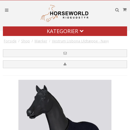
KATEGORIER
Forside
/
Shop
/
Mærker
/
Vestrum Lisbona Uldtæppe - Navy