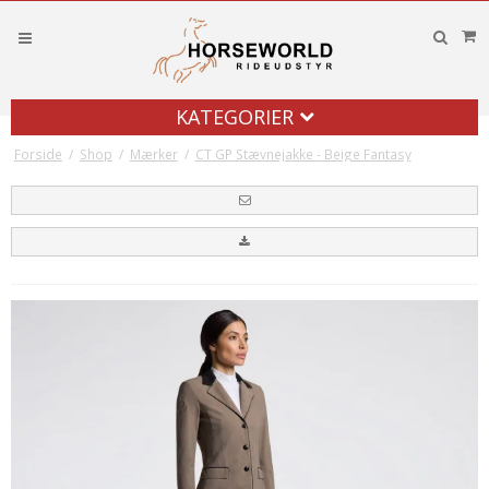
KATEGORIER
Forside
/
Shop
/
Mærker
/
CT GP Stævnejakke - Beige Fantasy