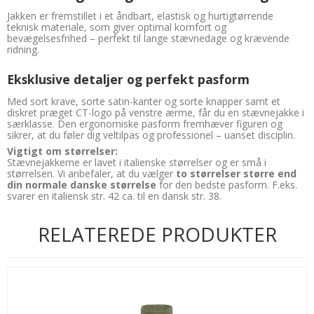
Jakken er fremstillet i et åndbart, elastisk og hurtigtørrende
teknisk materiale, som giver optimal komfort og
bevægelsesfrihed – perfekt til lange stævnedage og krævende
ridning.
Eksklusive detaljer og perfekt pasform
Med sort krave, sorte satin-kanter og sorte knapper samt et
diskret præget CT-logo på venstre ærme, får du en stævnejakke i
særklasse. Den ergonomiske pasform fremhæver figuren og
sikrer, at du føler dig veltilpas og professionel – uanset disciplin.
Vigtigt om størrelser:
Stævnejakkerne er lavet i italienske størrelser og er små i
størrelsen. Vi anbefaler, at du vælger
to størrelser større end
din normale danske størrelse
for den bedste pasform. F.eks.
svarer en italiensk str. 42 ca. til en dansk str. 38.
RELATEREDE PRODUKTER