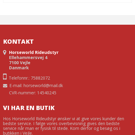
KONTAKT
Horseworld Rideudstyr
Ellehammersvej 4
7100 Vejle
Danmark
Telefonnr.: 75882072
E-mail
:
horseworld@mail.dk
CVR-nummer: 14540245
VI HAR EN BUTIK
Hos Horseworld Rideudstyr ønsker vi at give vores kunder den
bedste service. I følge vores overbevisning gives den bedste
service når man er fysisk til stede. Kom derfor og besøg os i
butikken i Vejle.