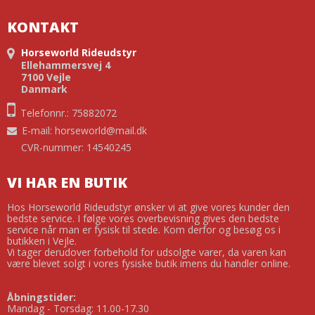
KONTAKT
Horseworld Rideudstyr
Ellehammersvej 4
7100 Vejle
Danmark
Telefonnr.: 75882072
E-mail
:
horseworld@mail.dk
CVR-nummer: 14540245
VI HAR EN BUTIK
Hos Horseworld Rideudstyr ønsker vi at give vores kunder den
bedste service. I følge vores overbevisning gives den bedste
service når man er fysisk til stede. Kom derfor og besøg os i
butikken i Vejle.
Vi tager derudover forbehold for udsolgte varer, da varen kan
være blevet solgt i vores fysiske butik imens du handler online.
Åbningstider:
Mandag - Torsdag: 11.00-17.30