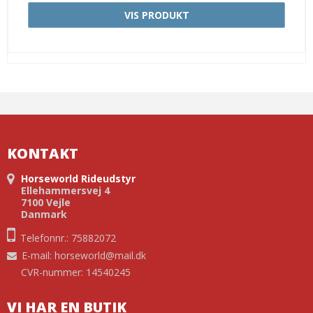
VIS PRODUKT
KONTAKT
Horseworld Rideudstyr
Ellehammersvej 4
7100 Vejle
Danmark
Telefonnr.: 75882072
E-mail
:
horseworld@mail.dk
CVR-nummer: 14540245
VI HAR EN BUTIK