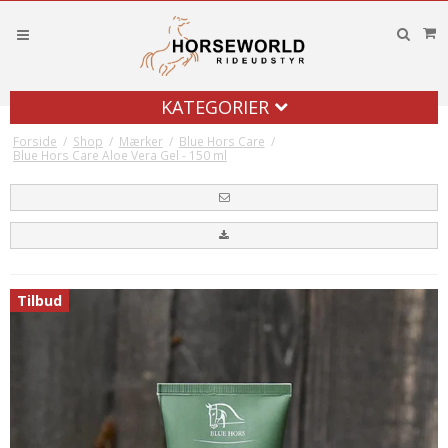
KATEGORIER
Forside
/
Shop
/
Mærker
/
Blue Hors Care
/
Blue Hors Care Aloe Vera Gel - 150 ml
Tilbud