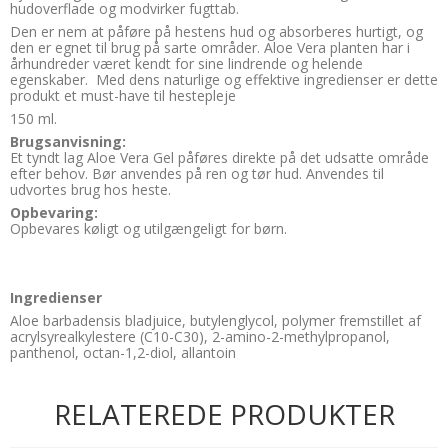
hudoverflade og modvirker fugttab.
Den er nem at påføre på hestens hud og absorberes hurtigt, og
den er egnet til brug på sarte områder. Aloe Vera planten har i
århundreder været kendt for sine lindrende og helende
egenskaber. Med dens naturlige og effektive ingredienser er dette
produkt et must-have til hestepleje
150 ml.
Brugsanvisning:
Et tyndt lag Aloe Vera Gel påføres direkte på det udsatte område
efter behov. Bør anvendes på ren og tør hud. Anvendes til
udvortes brug hos heste.
Opbevaring:
Opbevares køligt og utilgængeligt for børn.
Ingredienser
Aloe barbadensis bladjuice, butylenglycol, polymer fremstillet af
acrylsyrealkylestere (C10-C30), 2-amino-2-methylpropanol,
panthenol, octan-1,2-diol, allantoin
RELATEREDE PRODUKTER