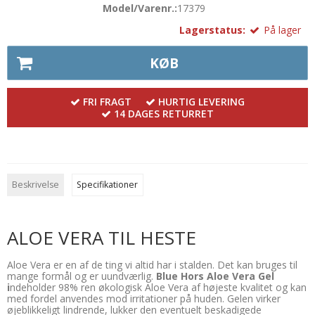
Model/Varenr.:
17379
Lagerstatus:
På lager
KØB
FRI FRAGT
HURTIG LEVERING
14 DAGES RETURRET
Beskrivelse
Specifikationer
ALOE VERA TIL HESTE
Aloe Vera er en af de ting vi altid har i stalden. Det kan bruges til
mange formål og er uundværlig.
Blue Hors Aloe Vera Gel
i
ndeholder 98% ren økologisk Aloe Vera af højeste kvalitet og kan
med fordel anvendes mod irritationer på huden. Gelen virker
øjeblikkeligt lindrende, lukker den eventuelt beskadigede