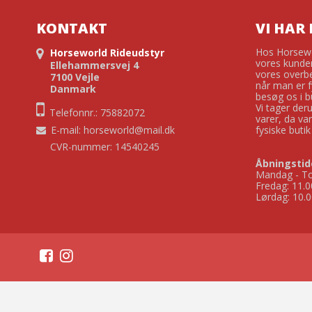
KONTAKT
VI HAR 
Hos Horsewor
Horseworld Rideudstyr
vores kunder
Ellehammersvej 4
vores overbe
7100 Vejle
når man er f
Danmark
besøg os i bu
Vi tager der
Telefonnr.: 75882072
varer, da va
E-mail
:
horseworld@mail.dk
fysiske buti
CVR-nummer: 14540245
Åbningstid
Mandag - To
Fredag: 11.0
Lørdag: 10.0