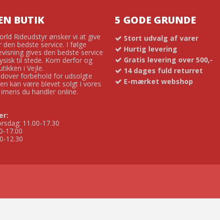
EN BUTIK
5 GODE GRUNDE
ld Rideudstyr ønsker vi at give
Stort udvalg af varer
 den bedste service. I følge
Hurtig levering
visning gives den bedste service
Gratis levering over 500,-
ysisk til stede. Kom derfor og
tikken i Vejle.
14 dages fuld returret
udover forbehold for udsolgte
E-mærket webshop
ren kan være blevet solgt i vores
k imens du handler online.
er:
rsdag: 11.00-17.30
0-17.00
0-12.30