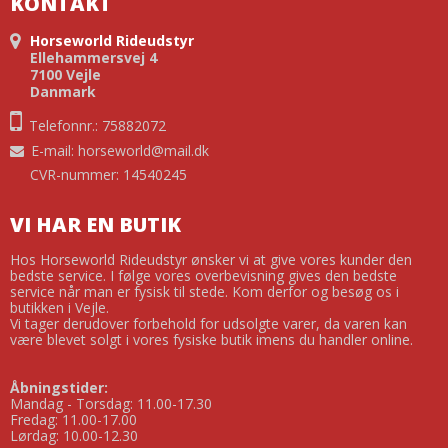
KONTAKT
Horseworld Rideudstyr
Ellehammersvej 4
7100 Vejle
Danmark
Telefonnr.: 75882072
E-mail
:
horseworld@mail.dk
CVR-nummer: 14540245
VI HAR EN BUTIK
Hos Horseworld Rideudstyr ønsker vi at give vores kunder den
bedste service. I følge vores overbevisning gives den bedste
service når man er fysisk til stede. Kom derfor og besøg os i
butikken i Vejle.
Vi tager derudover forbehold for udsolgte varer, da varen kan
være blevet solgt i vores fysiske butik imens du handler online.
Åbningstider:
Mandag - Torsdag: 11.00-17.30
Fredag: 11.00-17.00
Lørdag: 10.00-12.30